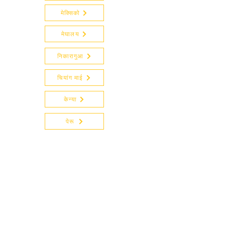
मेक्सिको
मेघालय
निकारागुआ
चियांग माई
केन्या
पेरू
हम विविधता, स्वदेशी खाद्य परंपराओं और ज्ञान और
व्यापक समाज के लिए उनके लाभों का जश्न मनाने
के लिए दुनिया भर में कार्यक्रमों का आयोजन और
समर्थन करते हैं।