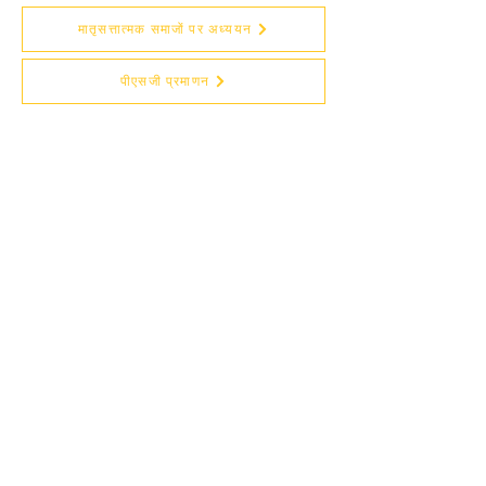
मातृसत्तात्मक समाजों पर अध्ययन
पीएसजी प्रमाणन
एरी सिल्क और खनेंग कढ़ाई E
सहभागी वीडियो हब
हम प्रभावित करते हैं
हम निर्णय लेने की तालिका में उपयोगी