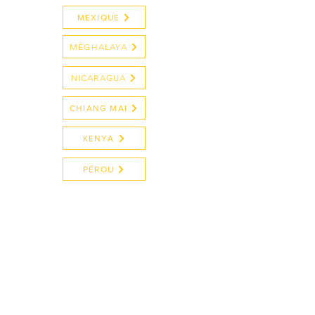
MEXIQUE
MÉGHALAYA
NICARAGUA
CHIANG MAI
KENYA
PÉROU
Nous organisons et soutenons des
événements dans le monde entier pour
célébrer la diversité, les traditions et les
connaissances alimentaires autochtones et
leurs avantages pour la société au sens
large.