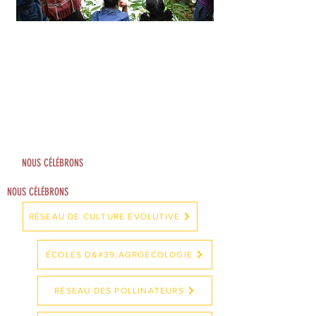
Nous utilisons notre approche
interculturelle pour garantir que le
bénéfice de chaque initiative atteigne le
plus grand nombre d'esprits divers afin
de faciliter les collaborations, les acteurs
du changement et les détenteurs de
connaissances auparavant
déconnectés.
NOUS CÉLÉBRONS
NOUS CÉLÉBRONS
RÉSEAU DE CULTURE ÉVOLUTIVE
ÉCOLES D&#39;AGROÉCOLOGIE
RÉSEAU DES POLLINATEURS