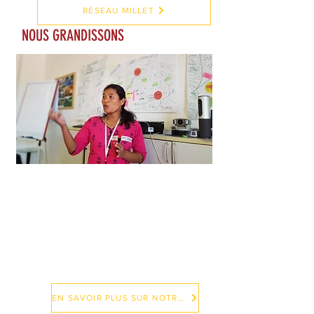
RÉSEAU MILLET
NOUS GRANDISSONS
Nous absorbons, consolidons,
échangeons de nouvelles
connaissances avec chaque boursier
TIP, qui se reconstruirait ensuite en
permanence avec sa communauté et
contribuerait à la plate-forme
d'apprentissage TIP.
EN SAVOIR PLUS SUR NOTRE PROGRAMME DE BOURSES