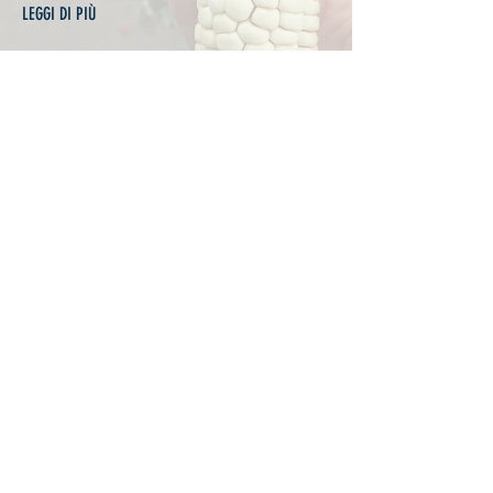
LEGGI DI PIÙ
BIODIVERSITÀ
Sono un paragrafo. Usa questo spazio per
dire alle persone di più su ciò che fai e sui
servizi che offri. Fare doppio clic qui o fare
clic su Modifica testo per iniziare.
LEGGI DI PIÙ