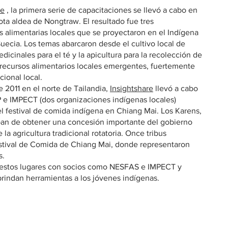
re
, la primera serie de capacitaciones se llevó a cabo en
mota aldea de Nongtraw. El resultado fue tres
as alimentarias locales que se proyectaron en el Indígena
ecia. Los temas abarcaron desde el cultivo local de
edicinales para el té y la apicultura para la recolección de
recursos alimentarios locales emergentes, fuertemente
cional local.
e 2011 en el norte de Tailandia,
Insightshare
llevó a cabo
AP e IMPECT (dos organizaciones indígenas locales)
l festival de comida indígena en Chiang Mai. Los Karens,
ban de obtener una concesión importante del gobierno
 la agricultura tradicional rotatoria. Once tribus
Festival de Comida de Chiang Mai, donde representaron
s.
 estos lugares con socios como NESFAS e IMPECT y
brindan herramientas a los jóvenes indígenas.