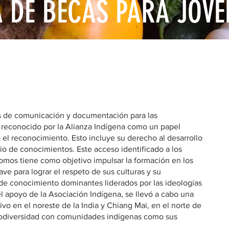
DE BECAS PARA JÓVE
a brindarles a los jóvenes y líderes indígenas el 
para que se escuchen sus necesidades.
s de comunicación y documentación para las
reconocido por la Alianza Indígena como un papel
el reconocimiento. Esto incluye su derecho al desarrollo
o de conocimientos. Este acceso identificado a los
mos tiene como objetivo impulsar la formación en los
e para lograr el respeto de sus culturas y su
de conocimiento dominantes liderados por las ideologías
el apoyo de la Asociación Indígena, se llevó a cabo una
ivo en el noreste de la India y Chiang Mai, en el norte de
biodiversidad con comunidades indígenas como sus