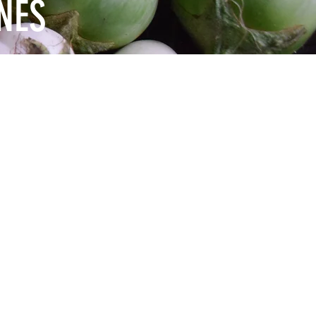
NES
apoyo que necesitan