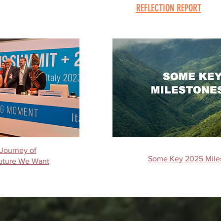
REFLECTION REPORT
 Journey of
Some Key 2025 Miles
Future We Want