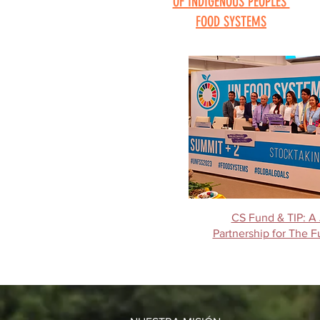
OF INDIGENOUS PEOPLES’
FOOD SYSTEMS
CS Fund & TIP: A
Partnership for The 