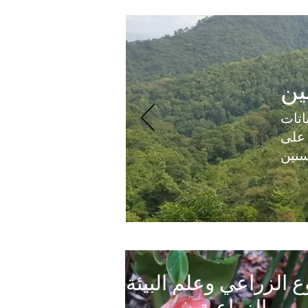
ين
اتات
 على
سنين
وع الزراعي وعلم البيئة