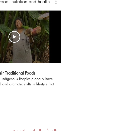
Food, nutrition and health
ir Traditional Foods
s Indigenous Peoples globally have
and dramatic shifts in lifestyle that
d in history. Moving away from
taining, local food systems into
ved food supplies, these changes
cts on dietary quality and health.
digenous Peoples' Nutrition and
E) based in McGill University,
d to requests from indigenous
nd the world to help stop loss of
حالة الأمن الغذائي والتغذية في