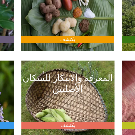
يكتشف
المعرفة والابتكار للسكان
الأصليين
يكتشف