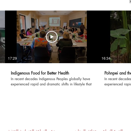
17:29
16:34
Indigenous Food for Better Health
Pohnpei and the
In recent decades Indigenous Peoples globally have
In recent decade
experienced rapid and dramatic shifts in lifestyle that
experienced rapid 
are unprecedented in history. Moving away from
are unprecedente
their own self-sustaining, local food systems into
their own self-sus
industrially derived food supplies, these changes
industrially deri
have adverse effects on dietary quality and health.
have adverse effe
The Centre for Indigenous Peoples' Nutrition and
The Centre for In
Environment (CINE) based in McGill University,
Environment (CIN
Canada, responded to requests from indigenous
Canada, responde
leaders from around the world to help stop loss of
leaders from arou
التنوع الزراعي وحدائق المدارس
دعم الزراعة الحساسة للتغذية من