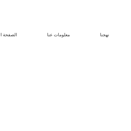
نهجنا
معلومات عنا
الصفحة ال
من
موارد لفهم واستكشاف واستعادة وتقييم النظم الغذائية الأصلية.
يتم تصنيف جميع المواد إلى ستة مواضيع مترابطة. ستجد تحت 
(إرشادات وأدلة ودراسات حالة) ومحادثات ومقاطع فيديو (محادثات 
فيديو).
انضم إلى نهجنا متعدد الثقافات الذي يسعى إلى ربط أنظمة المعرف
والعمل المتبادل.