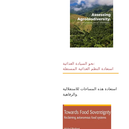
stunning cinematography from across the
continent, the 35-minute film unpacks an
approach aligned to the principles of the
growing global food sovereignty
movement and provides a guide for
anyone looking to revive traditional,
diversity rich, seed and farming systems
around the world. Seeds of Sovereignty is
the follow-up to the 2012 film Seeds of
Freedom, narrated by British actor Jeremy
Irons. Seeds of Freedom challenged the
global corporate agenda to control and
monopolise the food and farming sector,
most particularly through genetically
modified seed. It has achieved global
نحو السيادة الغذائية:
success and is used by anti-GM
استعادة النظم الغذائية المستقلة
campaigners across the globe. Films
produced by The Gaia Foundation, the
African Biodiversity Network, MELCA
Ethiopia and GRAIN
استعادة هذه المساحات للاستقلالية
والرفاهية.