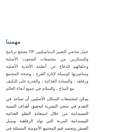
رؤيتنا
الشعوب الأصلية هي من بناة الجسور نحو
عالم أكثر إنصافًا ورعاية ، يعيشون في وئام مع
الطبيعة.
مهمتنا
يشجع برنامج TIP عمل صانعي التغيير الديناميكيين
والمبتكرين من مجتمعات الشعوب الأصلية
وحلفائهم للدفاع عن أنظمة الأغذية الأصلية
ومناصرتها كوسيلة لإثارة الفرح ، وصحة المجتمع
ورفاهه ، والسيادة الغذائية ، والقدرة على التكيف
مع المناخ ، والسلام في جميع أنحاء العالم.
يمكن لمجتمعات السكان الأصليين أن تساعد في
التقدم في سعي البشرية لتحقيق أهداف التنمية
المستدامة من خلال استعادة النظم الغذائية
المستدامة المرنة التي تولد الرفاهية وسبل
العيش وتجسد قيم المجتمع الأمومية المتمثلة في