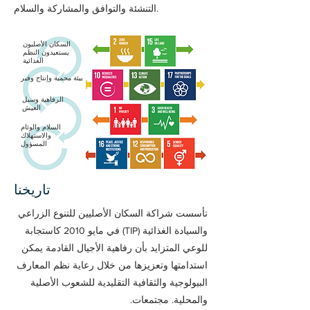
التنشئة والتوافق والمشاركة والسلام.
السكان الأصليون
يستعيدون النظم
الغذائية
بيئة محمية وإنتاج وفير
الرفاهية وسبل
العيش
السلام والوئام
والاستهلاك
المسؤول
تاريخنا
تأسست شراكة السكان الأصليين للتنوع الزراعي
والسيادة الغذائية (TIP) في مايو 2010 كاستجابة
للوعي المتزايد بأن رفاهية الأجيال القادمة يمكن
استدامتها وتعزيزها من خلال رعاية نظم المعارف
البيولوجية والثقافية التقليدية للشعوب الأصلية
والمحلية. مجتمعات.