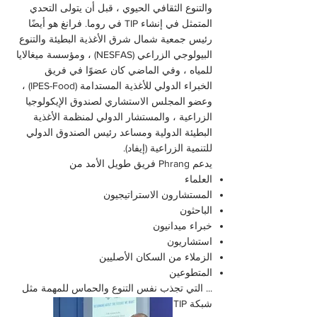
والتنوع الثقافي الحيوي ، قبل أن يتولى التحدي
المتمثل في إنشاء TIP في روما. فرانغ هو أيضًا
رئيس جمعية شمال شرق الأغذية البطيئة والتنوع
البيولوجي الزراعي (NESFAS) ، ومؤسسة ميغالايا
للمياه ، وفي الماضي كان عضوًا في فريق
الخبراء الدولي للأغذية المستدامة (IPES-Food) ،
وعضو المجلس الاستشاري لصندوق الإيكولوجيا
الزراعية ، والمستشار الدولي لمنظمة الأغذية
البطيئة الدولية ومساعد رئيس الصندوق الدولي
للتنمية الزراعية (إيفاد).
يدعم Phrang فريق طويل الأمد من
العلماء
المستشارون الاستراتيجيون
الباحثون
خبراء ميدانيون
استشاريون
الزملاء من السكان الأصليين
المتطوعين
... التي تجذب نفس التنوع والحماس للمهمة مثل
شبكة TIP الأوسع.