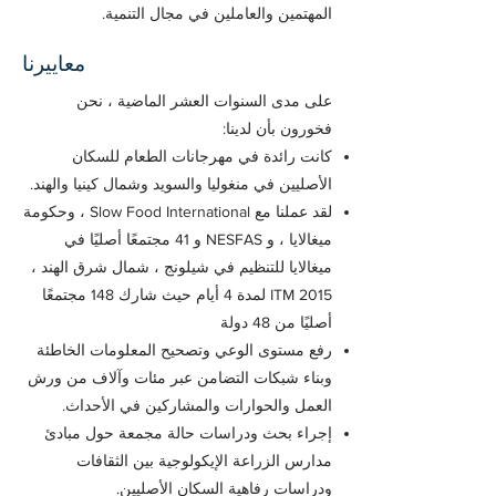
المهتمين والعاملين في مجال التنمية.
معاييرنا
على مدى السنوات العشر الماضية ، نحن
فخورون بأن لدينا:
كانت رائدة في مهرجانات الطعام للسكان
الأصليين في منغوليا والسويد وشمال كينيا والهند.
لقد عملنا مع Slow Food International ، وحكومة
ميغالايا ، و NESFAS و 41 مجتمعًا أصليًا في
ميغالايا للتنظيم في شيلونج ، شمال شرق الهند ،
ITM 2015 لمدة 4 أيام حيث شارك 148 مجتمعًا
أصليًا من 48 دولة
رفع مستوى الوعي وتصحيح المعلومات الخاطئة
وبناء شبكات التضامن عبر مئات وآلاف من ورش
العمل والحوارات والمشاركين في الأحداث.
إجراء بحث ودراسات حالة مجمعة حول مبادئ
مدارس الزراعة الإيكولوجية بين الثقافات
ودراسات رفاهية السكان الأصليين.