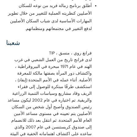
أطلق برنامج زمالة فريد من نوعه للسكان
الأصليين كنظريته العملية للتغيير من خلال تطوير
المهارات الأساسية لدى شباب السكان الأصليين
لدفع التغيير في مجتمعاتهم ومنظماتهم.
شعبنا
فرانغ روي ، منسق ، TIP
لدى فرانج تاريخ من العمل الشعبي في غرب
الهند في عام 1971 مبحرة في البيروقراطية ،
واكتشاف دور المرأة بصفتها مالكة للمعرفة
الأصلية. أثناء عمله في الأمم المتحدة (إيفاد) ،
استكشف طرقًا مبتكرة للوصول إلى فقراء
الريف وقاد مشاريع وسياسات التنمية الزراعية
والريفية. تم اختياره في عام 2002 ليكون مساعد
رئيس الصندوق وأصبح أول شخص من السكان
الأصليين يتم تعيينه في مستوى مساعد الأمين
العام للأمم المتحدة. ثم انتقل بعد ذلك للانضمام
إلى صندوق كريستنسن في عام 2007 والذي
ساعده على اكتشاف اهتماماته الخفية في البيئة