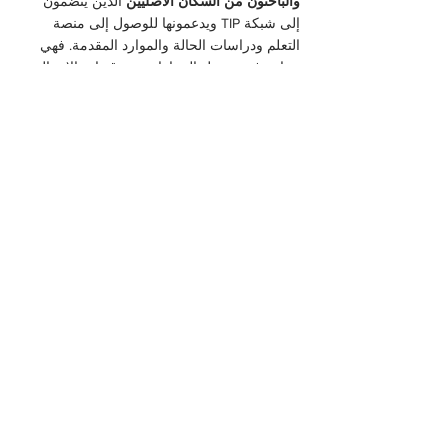
والباحثون من السكان الأصليين
الذين ينضمون
إلى شبكة TIP ويدعمونها للوصول إلى منصة
التعلم ودراسات الحالة والموارد المقدمة. فهي
تساعد في تسهيل الحوارات عبر قنوات الاتصال
المختلفة ، وتساعد في نشر أبحاث جديدة ،
والمشاركة مع قادة ومجتمعات ومنظمات السكان
الأصليين عبر مشاريع بحثية متنوعة.
تعتمد المنظمات الثنائية الأطراف ومجموعات
العمل التي تركز على نظام الغذاء للسكان
الأصليين
على الاتجار بالبشر كشريك موثوق به
للمدخلات في أطر السياسات والوصول إلى
دراسات الحالة وكشريك في المعرفة بشأن
الأهداف التقدمية المشتركة.
شركاؤنا