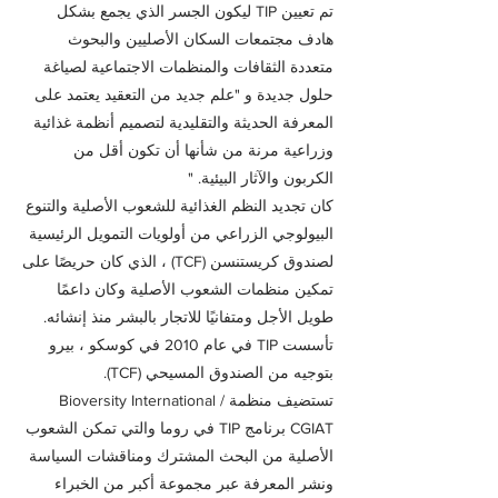
تم تعيين TIP ليكون الجسر الذي يجمع بشكل
هادف مجتمعات السكان الأصليين والبحوث
متعددة الثقافات والمنظمات الاجتماعية لصياغة
حلول جديدة و "علم جديد من التعقيد يعتمد على
المعرفة الحديثة والتقليدية لتصميم أنظمة غذائية
وزراعية مرنة من شأنها أن تكون أقل من
الكربون والآثار البيئية. "
كان تجديد النظم الغذائية للشعوب الأصلية والتنوع
البيولوجي الزراعي من أولويات التمويل الرئيسية
لصندوق كريستنسن (TCF) ، الذي كان حريصًا على
تمكين منظمات الشعوب الأصلية وكان داعمًا
طويل الأجل ومتفانيًا للاتجار بالبشر منذ إنشائه.
تأسست TIP في عام 2010 في كوسكو ، بيرو
بتوجيه من الصندوق المسيحي (TCF).
تستضيف منظمة Bioversity International /
CGIAT برنامج TIP في روما والتي تمكن الشعوب
الأصلية من البحث المشترك ومناقشات السياسة
ونشر المعرفة عبر مجموعة أكبر من الخبراء